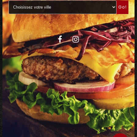
Go!
C.G.V