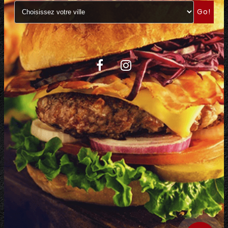
Go!
C.G.V