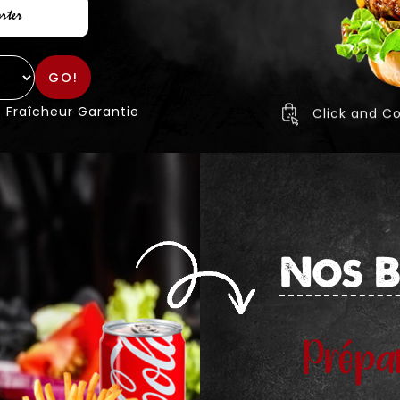
rter
GO!
Fraîcheur Garantie
Click and Co
Nos 
Prépa