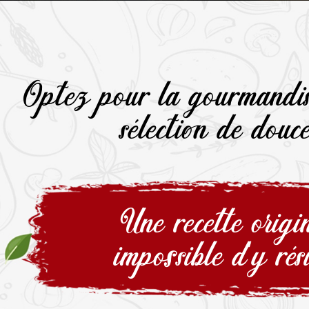
Optez pour la gourmandis
sélection de douce
Une recette origi
impossible d'y rési