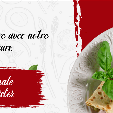
e avec notre
urs.
nale
ster.