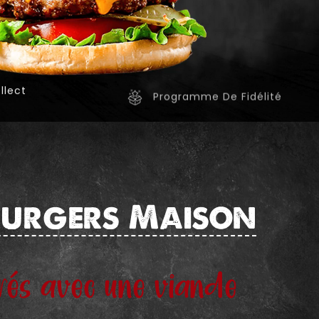
llect
Programme De Fidélité
Burgers
Maison
rés avec une viande