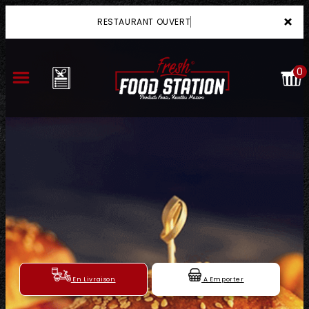
×
RESTAURANT OUVERT
0
ACCUEIL
LA CARTE
VOTRE COMPTE
NOTRE RESTAURANT
VOS AVIS
En Livraison
A Emporter
MENTIONS LÉGALES