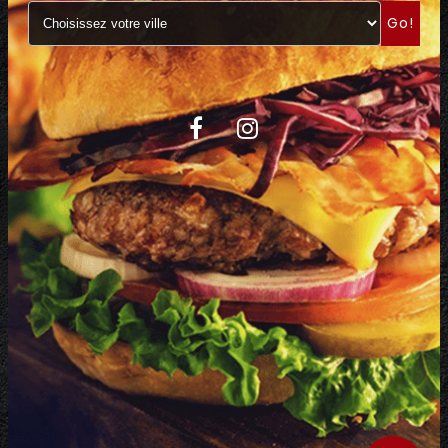
Go!
C.G.V