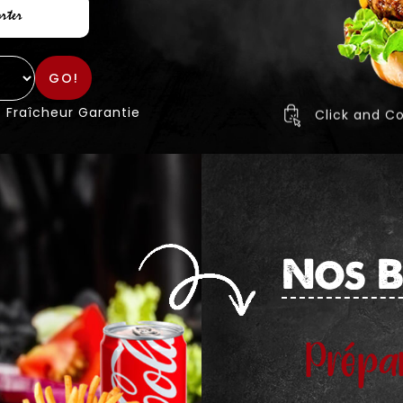
rter
GO!
Fraîcheur Garantie
Click and Co
Nos 
Prépa