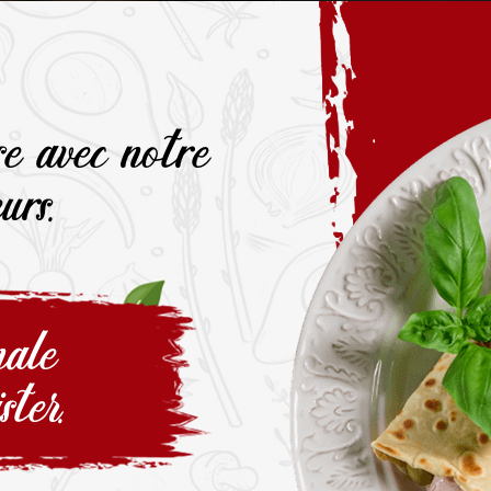
e avec notre
urs.
nale
ster.