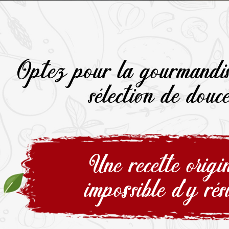
Optez pour la gourmandis
sélection de douce
Une recette origi
impossible d'y rési