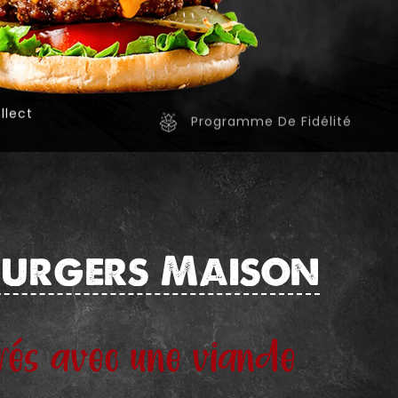
llect
Programme De Fidélité
Burgers
Maison
rés avec une viande