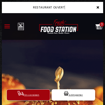
×
RESTAURANT OUVERT
0
ACCUEIL
LA CARTE
VOTRE COMPTE
NOTRE RESTAURANT
VOS AVIS
En Livraison
A Emporter
MENTIONS LÉGALES